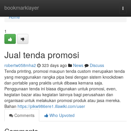
Home
bookmarklayer
Togg
navi
Home
1
Jual tenda promosi
robertw058mha2
323 days ago
News
Discuss
Tenda printing, promosi maupun tenda custom merupakan tenda
yang menggunakan rangka pipa besi dengan sistem knockdown
dan portable yang praktis untuk dibawa kemana saja.
Penggunaan tenda ini biasa digunakan untuk promosi, even,
kegiatan bazar atau kegiatan lainnya bagi perusahaan dan
organisasi untuk melakukan promosi produk atau jasa mereka.
Bahan
https://pikw986ere1.illawiki.com/user
Comments
Who Upvoted
Comments