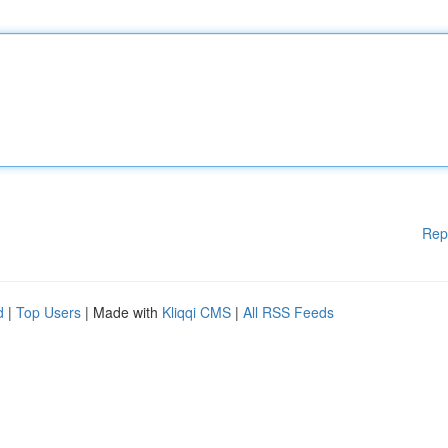
Rep
d
|
Top Users
| Made with
Kliqqi CMS
|
All RSS Feeds