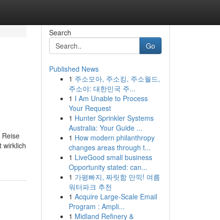
Search
Go
Published News
1
주소모아, 주소킹, 주소월드,
주소야: 대한민국 주...
1
I Am Unable to Process
Your Request
1
Hunter Sprinkler Systems
Australia: Your Guide ...
e Reise
1
How modern philanthropy
 wirklich
changes areas through t...
1
LiveGood small business
Opportunity stated: can...
1
가평빠지, 짜릿함 만끽! 여름
워터파크 추천
1
Acquire Large-Scale Email
Program : Ampli...
1
Midland Refinery &