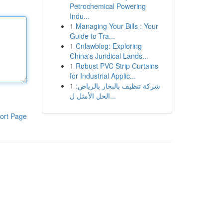
Petrochemical Powering
Indu...
1
Managing Your Bills : Your
Guide to Tra...
1
Cnlawblog: Exploring
China's Juridical Lands...
1
Robust PVC Strip Curtains
for Industrial Applic...
1
شركة تنظيف بالبخار بالرياض:
الحل الأمثل ل...
ort Page