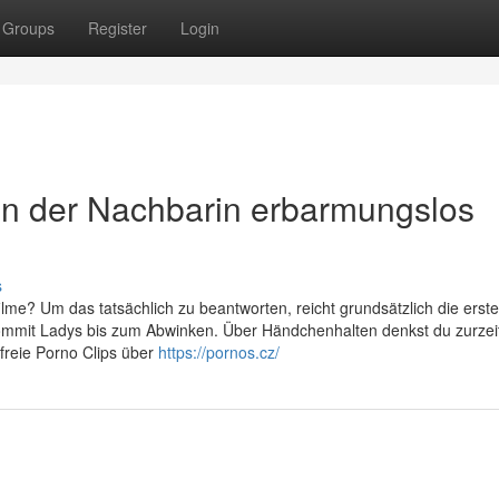
Groups
Register
Login
on der Nachbarin erbarmungslos
s
ilme? Um das tatsächlich zu beantworten, reicht grundsätzlich die erst
commit Ladys bis zum Abwinken. Über Händchenhalten denkst du zurzeit
nfreie Porno Clips über
https://pornos.cz/