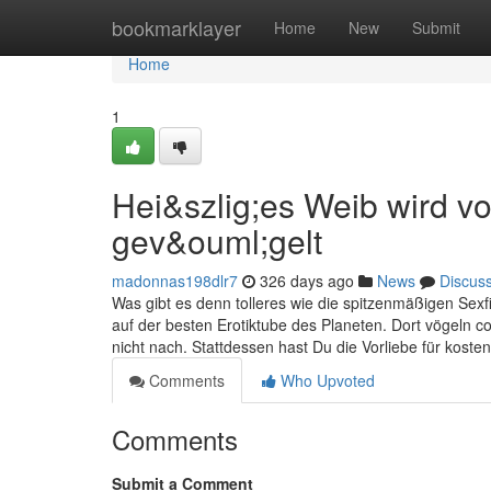
Home
bookmarklayer
Home
New
Submit
Home
1
Hei&szlig;es Weib wird v
gev&ouml;gelt
madonnas198dlr7
326 days ago
News
Discus
Was gibt es denn tolleres wie die spitzenmäßigen Sexf
auf der besten Erotiktube des Planeten. Dort vögeln 
nicht nach. Stattdessen hast Du die Vorliebe für koste
Comments
Who Upvoted
Comments
Submit a Comment