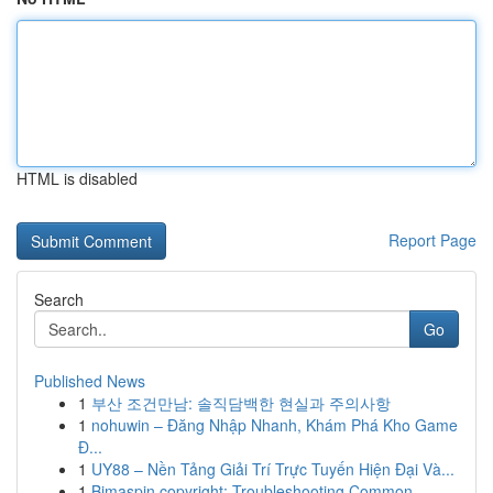
HTML is disabled
Report Page
Search
Go
Published News
1
부산 조건만남: 솔직담백한 현실과 주의사항
1
nohuwin – Đăng Nhập Nhanh, Khám Phá Kho Game
Đ...
1
UY88 – Nền Tảng Giải Trí Trực Tuyến Hiện Đại Và...
1
Bimaspin copyright: Troubleshooting Common