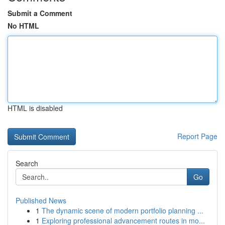
Submit a Comment
No HTML
HTML is disabled
Report Page
Search
Go
Published News
1
The dynamic scene of modern portfolio planning ...
1
Exploring professional advancement routes in mo...