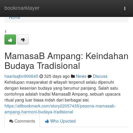
Home
bookmarklayer
Togg
navi
Home
1
MamasaB Ampang: Keindahan
Budaya Tradisional
haarisajbn900645
325 days ago
News
Discuss
Kehidupan masyarakat di wilayah terpencil selalu dipenuhi
dengan kesenian budaya yang berumur panjang. Salah satu
contohnya adalah tradisi MamasaB Ampang, sebuah upacara
ritual yang luar biasa indah dari berbagai sisi.
https://altbookmark.com/story22057435/pesona-mamasab-
ampang-harmoni-budaya-tradisional
Comments
Who Upvoted