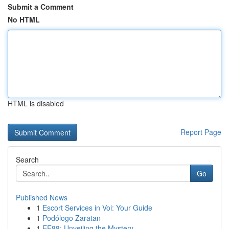
Submit a Comment
No HTML
HTML is disabled
Report Page
Search
Go
Published News
1
Escort Services in Voi: Your Guide
1
Podólogo Zaratan
1
EE88: Unveiling the Mystery