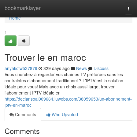
Home
bookmarklayer
Togg
navi
Home
1
Trouver le en maroc
anyakcfw527879
329 days ago
News
Discuss
Vous cherchez à regarder vos chaînes TV préférées sans les
contraintes d'abonnement traditionnel ? L'IPTV est la solution
idéale pour vous! Mais avec un choix aussi large, trouver
l'abonnement IPTV idéale en
https://declansoal009664.luwebs.com/38059653/un-abonnement-
iptv-en-maroc
Comments
Who Upvoted
Comments