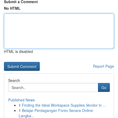
Submit a Comment
No HTML
HTML is disabled
Report Page
Search
Go
Published News
1
Finding the Ideal Workspace Supplies Vendor in ...
1
Belajar Perdagangan Forex Secara Online:
Langka...