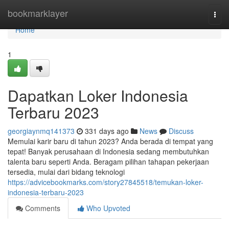
Home
bookmarklayer
Togg
navi
Home
1
Dapatkan Loker Indonesia
Terbaru 2023
georgiaynmq141373
331 days ago
News
Discuss
Memulai karir baru di tahun 2023? Anda berada di tempat yang
tepat! Banyak perusahaan di Indonesia sedang membutuhkan
talenta baru seperti Anda. Beragam pilihan tahapan pekerjaan
tersedia, mulai dari bidang teknologi
https://advicebookmarks.com/story27845518/temukan-loker-
indonesia-terbaru-2023
Comments
Who Upvoted