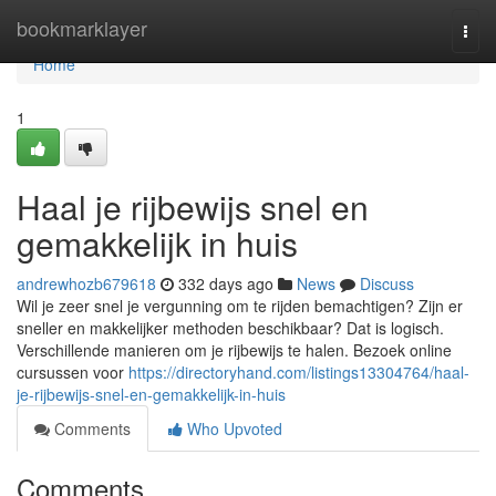
Home
bookmarklayer
Togg
navi
Home
1
Haal je rijbewijs snel en
gemakkelijk in huis
andrewhozb679618
332 days ago
News
Discuss
Wil je zeer snel je vergunning om te rijden bemachtigen? Zijn er
sneller en makkelijker methoden beschikbaar? Dat is logisch.
Verschillende manieren om je rijbewijs te halen. Bezoek online
cursussen voor
https://directoryhand.com/listings13304764/haal-
je-rijbewijs-snel-en-gemakkelijk-in-huis
Comments
Who Upvoted
Comments