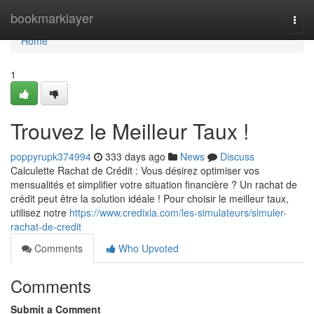
Home
bookmarklayer
Togg
navi
Home
1
Trouvez le Meilleur Taux !
poppyrupk374994
333 days ago
News
Discuss
Calculette Rachat de Crédit : Vous désirez optimiser vos
mensualités et simplifier votre situation financière ? Un rachat de
crédit peut être la solution idéale ! Pour choisir le meilleur taux,
utilisez notre
https://www.credixia.com/les-simulateurs/simuler-
rachat-de-credit
Comments
Who Upvoted
Comments
Submit a Comment