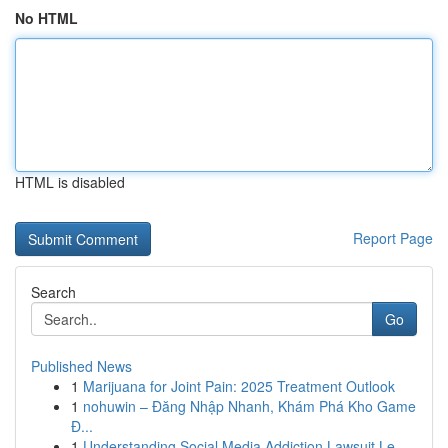
No HTML
HTML is disabled
Report Page
Search
Go
Published News
1
Marijuana for Joint Pain: 2025 Treatment Outlook
1
nohuwin – Đăng Nhập Nhanh, Khám Phá Kho Game
Đ...
1
Understanding Social Media Addiction Lawsuit Le...