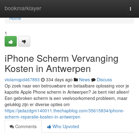
Home
bookmarklayer
Togg
navi
Home
1
iPhone Scherm Vervanging
Kosten in Antwerpen
violamqpd467893
334 days ago
News
Discuss
Op zoek naar een betrouwbare en betaalbare oplossing voor je
kapotte Apple Phone scherm in Antwerpen? Je bent niet alleen!
Een gebroken scherm is een veelvoorkomend probleem, maar
gelukkig zijn er diverse opties om
https://jadazdgm140011.thechapblog.com/35615834/iphone-
scherm-reparatie-kosten-in-antwerpen
Comments
Who Upvoted