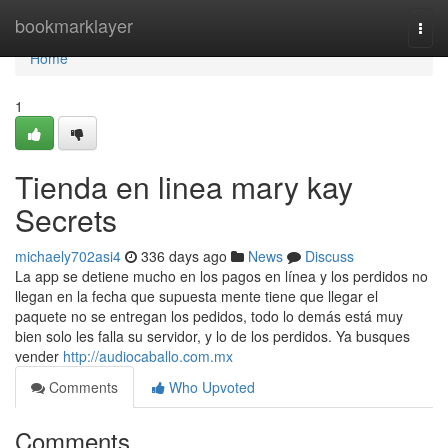
Home
bookmarklayer
Togg
navi
Home
1
Tienda en linea mary kay
Secrets
michaely702asi4
336 days ago
News
Discuss
La app se detiene mucho en los pagos en línea y los perdidos no
llegan en la fecha que supuesta mente tiene que llegar el
paquete no se entregan los pedidos, todo lo demás está muy
bien solo les falla su servidor, y lo de los perdidos. Ya busques
vender
http://audiocaballo.com.mx
Comments
Who Upvoted
Comments