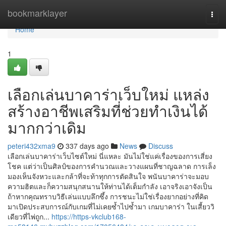
Home
bookmarklayer
Togg
navi
Home
1
เลือกเล่นบาคาร่าเว็บใหม่ แหล่ง
สร้างอาชีพเสริมที่ช่วยทำเงินได้
มากกว่าเดิม
peteri432xma9
337 days ago
News
Discuss
เลือกเล่นบาคาร่าเว็บไซต์ใหม่ นี่แหละ มันไม่ใช่แค่เรื่องของการเสี่ยง
โชค แต่ว่าเป็นศิลป์ของการคำนวณและวางแผนที่ชาญฉลาด การเล็ง
มองเห็นจังหวะและกล้าที่จะท้าทุกการตัดสินใจ พนันบาคาร่าจะมอบ
ความฮิตและก็ความสนุกสนานให้ท่านได้เต็มกำลัง เอาจริงเอาจังเป็น
ถ้าหากคุณทราบวิธีเล่นแบบลึกซึ้ง การชนะไม่ใช่เรื่องยากอย่างที่คิด
มาเปิดประสบการณ์กับเกมที่ไม่เคยซ้ำไปซ้ำมา เกมบาคาร่า ในเสี้ยววิ
เดียวที่ไพ่ถูก...
https://https-vkclub168-