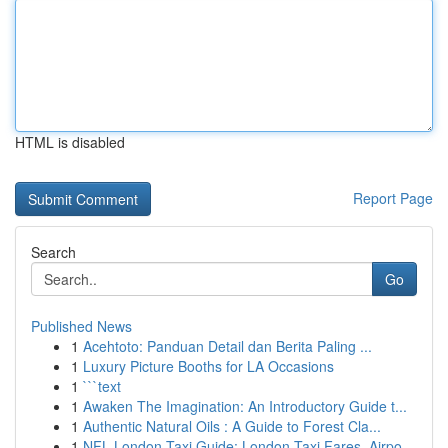
HTML is disabled
Report Page
Search
Go
Published News
1
Acehtoto: Panduan Detail dan Berita Paling ...
1
Luxury Picture Booths for LA Occasions
1
```text
1
Awaken The Imagination: An Introductory Guide t...
1
Authentic Natural Oils : A Guide to Forest Cla...
1
NFL London Taxi Guide: London Taxi Fares, Airpo...