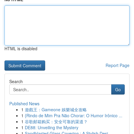
HTML is disabled
Report Page
Search
Go
Published News
1
遊戲王：Gameone 娛樂城全攻略
1
{Rindo de Mim Pra Não Chorar: O Humor Irônico ...
1
谷歌邮箱购买：安全可靠的渠道？
1
DE88: Unveiling the Mystery
1
Sandblasted Glass Covering : A Stylish Desi...