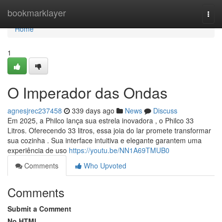
Home
bookmarklayer
Togg
navi
Home
1
O Imperador das Ondas
agnesjrec237458
339 days ago
News
Discuss
Em 2025, a Philco lança sua estrela inovadora , o Philco 33
Litros. Oferecendo 33 litros, essa joia do lar promete transformar
sua cozinha . Sua interface intuitiva e elegante garantem uma
experiência de uso
https://youtu.be/NN1A69TMUB0
Comments
Who Upvoted
Comments
Submit a Comment
No HTML