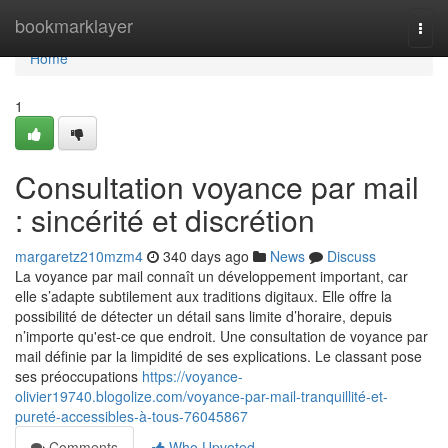
Home
bookmarklayer
Togg
navi
Home
1
Consultation voyance par mail
: sincérité et discrétion
margaretz210mzm4
340 days ago
News
Discuss
La voyance par mail connaît un développement important, car
elle s’adapte subtilement aux traditions digitaux. Elle offre la
possibilité de détecter un détail sans limite d’horaire, depuis
n’importe qu'est-ce que endroit. Une consultation de voyance par
mail définie par la limpidité de ses explications. Le classant pose
ses préoccupations
https://voyance-
olivier19740.blogolize.com/voyance-par-mail-tranquillité-et-
pureté-accessibles-à-tous-76045867
Comments
Who Upvoted