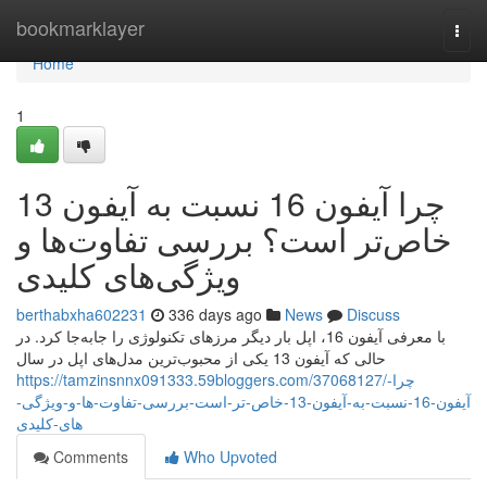
Home
bookmarklayer
Togg
navi
Home
1
چرا آیفون 16 نسبت به آیفون 13
خاص‌تر است؟ بررسی تفاوت‌ها و
ویژگی‌های کلیدی
berthabxha602231
336 days ago
News
Discuss
با معرفی آیفون 16، اپل بار دیگر مرزهای تکنولوژی را جابه‌جا کرد. در
حالی که آیفون 13 یکی از محبوب‌ترین مدل‌های اپل در سال
https://tamzinsnnx091333.59bloggers.com/37068127/چرا-
آیفون-16-نسبت-به-آیفون-13-خاص-تر-است-بررسی-تفاوت-ها-و-ویژگی-
های-کلیدی
Comments
Who Upvoted