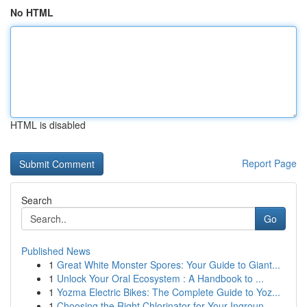
No HTML
HTML is disabled
Report Page
Search
Go
Published News
1
Great White Monster Spores: Your Guide to Giant...
1
Unlock Your Oral Ecosystem : A Handbook to ...
1
Yozma Electric Bikes: The Complete Guide to Yoz...
1
Choosing the Right Chlorinator for Your Ingroun...