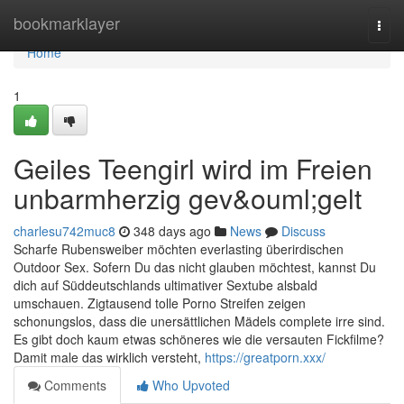
Home
bookmarklayer
Togg
navi
Home
1
Geiles Teengirl wird im Freien
unbarmherzig gev&ouml;gelt
charlesu742muc8
348 days ago
News
Discuss
Scharfe Rubensweiber möchten everlasting überirdischen
Outdoor Sex. Sofern Du das nicht glauben möchtest, kannst Du
dich auf Süddeutschlands ultimativer Sextube alsbald
umschauen. Zigtausend tolle Porno Streifen zeigen
schonungslos, dass die unersättlichen Mädels complete irre sind.
Es gibt doch kaum etwas schöneres wie die versauten Fickfilme?
Damit male das wirklich versteht,
https://greatporn.xxx/
Comments
Who Upvoted