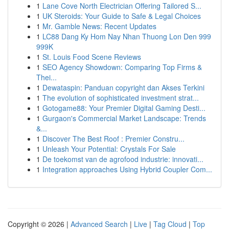
1
Lane Cove North Electrician Offering Tailored S...
1
UK Steroids: Your Guide to Safe & Legal Choices
1
Mr. Gamble News: Recent Updates
1
LC88 Dang Ky Hom Nay Nhan Thuong Lon Den 999
999K
1
St. Louis Food Scene Reviews
1
SEO Agency Showdown: Comparing Top Firms &
Thei...
1
Dewataspin: Panduan copyright dan Akses Terkini
1
The evolution of sophisticated investment strat...
1
Gotogame88: Your Premier Digital Gaming Desti...
1
Gurgaon's Commercial Market Landscape: Trends
&...
1
Discover The Best Roof : Premier Constru...
1
Unleash Your Potential: Crystals For Sale
1
De toekomst van de agrofood industrie: innovati...
1
Integration approaches Using Hybrid Coupler Com...
Copyright © 2026 |
Advanced Search
|
Live
|
Tag Cloud
|
Top