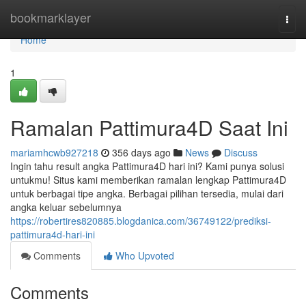
Home
bookmarklayer
Togg
navi
Home
1
Ramalan Pattimura4D Saat Ini
mariamhcwb927218
356 days ago
News
Discuss
Ingin tahu result angka Pattimura4D hari ini? Kami punya solusi
untukmu! Situs kami memberikan ramalan lengkap Pattimura4D
untuk berbagai tipe angka. Berbagai pilihan tersedia, mulai dari
angka keluar sebelumnya
https://robertires820885.blogdanica.com/36749122/prediksi-
pattimura4d-hari-ini
Comments
Who Upvoted
Comments