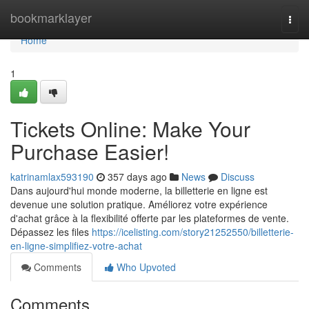
Home
bookmarklayer
Togg
navi
Home
1
Tickets Online: Make Your
Purchase Easier!
katrinamlax593190
357 days ago
News
Discuss
Dans aujourd'hui monde moderne, la billetterie en ligne est
devenue une solution pratique. Améliorez votre expérience
d'achat grâce à la flexibilité offerte par les plateformes de vente.
Dépassez les files
https://icelisting.com/story21252550/billetterie-
en-ligne-simplifiez-votre-achat
Comments
Who Upvoted
Comments