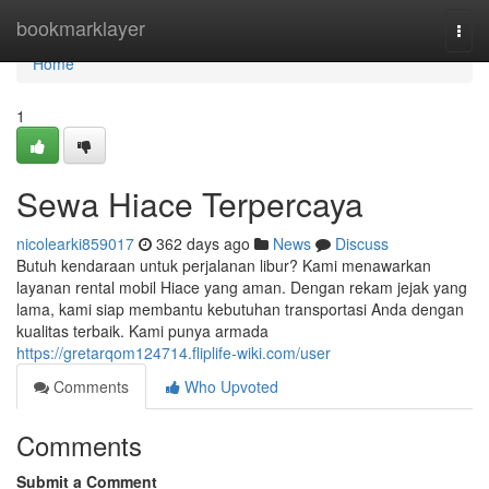
Home
bookmarklayer
Togg
navi
Home
1
Sewa Hiace Terpercaya
nicolearki859017
362 days ago
News
Discuss
Butuh kendaraan untuk perjalanan libur? Kami menawarkan
layanan rental mobil Hiace yang aman. Dengan rekam jejak yang
lama, kami siap membantu kebutuhan transportasi Anda dengan
kualitas terbaik. Kami punya armada
https://gretarqom124714.fliplife-wiki.com/user
Comments
Who Upvoted
Comments
Submit a Comment