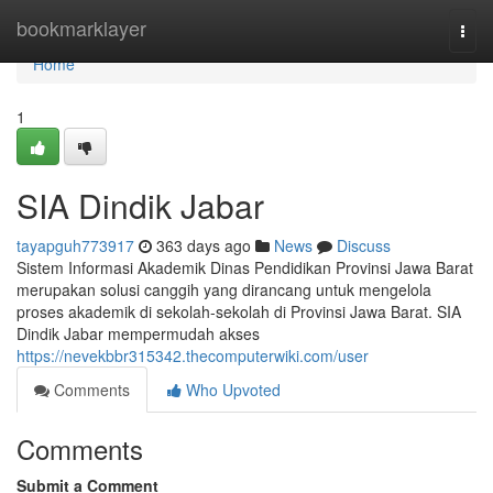
Home
bookmarklayer
Togg
navi
Home
1
SIA Dindik Jabar
tayapguh773917
363 days ago
News
Discuss
Sistem Informasi Akademik Dinas Pendidikan Provinsi Jawa Barat
merupakan solusi canggih yang dirancang untuk mengelola
proses akademik di sekolah-sekolah di Provinsi Jawa Barat. SIA
Dindik Jabar mempermudah akses
https://nevekbbr315342.thecomputerwiki.com/user
Comments
Who Upvoted
Comments
Submit a Comment