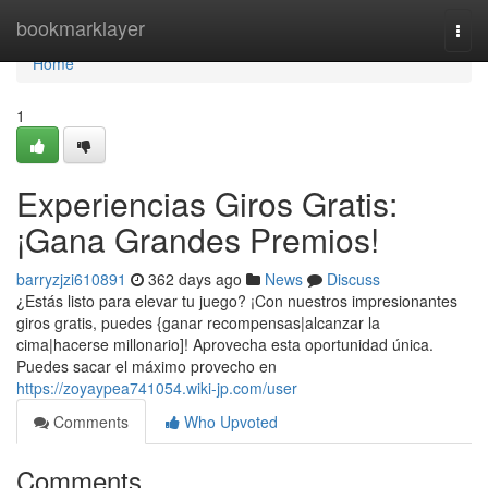
Home
bookmarklayer
Togg
navi
Home
1
Experiencias Giros Gratis:
¡Gana Grandes Premios!
barryzjzi610891
362 days ago
News
Discuss
¿Estás listo para elevar tu juego? ¡Con nuestros impresionantes
giros gratis, puedes {ganar recompensas|alcanzar la
cima|hacerse millonario]! Aprovecha esta oportunidad única.
Puedes sacar el máximo provecho en
https://zoyaypea741054.wiki-jp.com/user
Comments
Who Upvoted
Comments