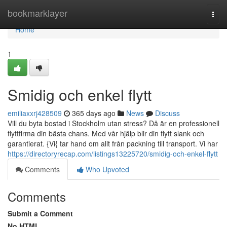
Home
bookmarklayer
Togg
navi
Home
1
Smidig och enkel flytt
emiliaxxrj428509
365 days ago
News
Discuss
Vill du byta bostad i Stockholm utan stress? Då är en professionell
flyttfirma din bästa chans. Med vår hjälp blir din flytt slank och
garantierat. {Vi{ tar hand om allt från packning till transport. Vi har
https://directoryrecap.com/listings13225720/smidig-och-enkel-flytt
Comments
Who Upvoted
Comments
Submit a Comment
No HTML