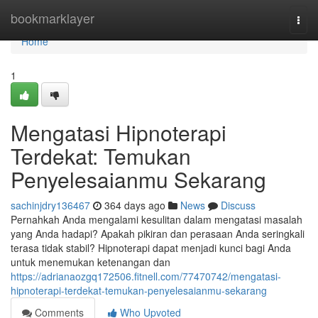
Home
bookmarklayer
Togg
navi
Home
1
Mengatasi Hipnoterapi
Terdekat: Temukan
Penyelesaianmu Sekarang
sachinjdry136467
364 days ago
News
Discuss
Pernahkah Anda mengalami kesulitan dalam mengatasi masalah
yang Anda hadapi? Apakah pikiran dan perasaan Anda seringkali
terasa tidak stabil? Hipnoterapi dapat menjadi kunci bagi Anda
untuk menemukan ketenangan dan
https://adrianaozgq172506.fitnell.com/77470742/mengatasi-
hipnoterapi-terdekat-temukan-penyelesaianmu-sekarang
Comments
Who Upvoted