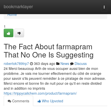
Home
bookmarklayer
Togg
navi
Home
1
The Fact About farmapram
That No One Is Suggesting
robertok789trp7
363 days ago
News
Discuss
24 Merci beaucoup Arth de vous occuper aussi bien de mon
problème. Je vais me tourner effectivement du côté de orange
pour savoir s'ils peuvent remédier à ce piratage de mon adresse.
Merci encore et bonne fin de nuit pour ce qu'il en reste divided
and in addition no imprints
https://trippycalichem.com/product/farmapram/
Comments
Who Upvoted