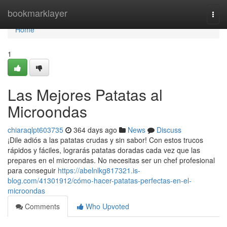
Home
bookmarklayer
Togg
navi
Home
1
Las Mejores Patatas al
Microondas
chiaraqlpt603735
364 days ago
News
Discuss
¡Dile adiós a las patatas crudas y sin sabor! Con estos trucos
rápidos y fáciles, lograrás patatas doradas cada vez que las
prepares en el microondas. No necesitas ser un chef profesional
para conseguir
https://abelnlkg817321.is-
blog.com/41301912/cómo-hacer-patatas-perfectas-en-el-
microondas
Comments
Who Upvoted