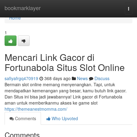
Home
bookmarklayer
Togg
navi
Home
1
Mencari Link Gacor di
Fortunabola Situs Slot Online
safiyafrgq470919
368 days ago
News
Discuss
Bermain slot online memang menyenangkan. Tapi, untuk
mendapatkan kemenangan yang besar, kamu butuh link gacor.
Dan Situs ini bisa jadi jawabannya! Link gacor di Fortunabola
aman untuk memberikanmu akses ke game slot
https://themeanestmomma.com/
Comments
Who Upvoted
Comments