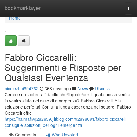
Home
bookmarklayer
Togg
navi
Home
1
Fabbro Ciccarelli:
Suggerimenti e Risposte per
Qualsiasi Evenienza
nicolezfmi694762
368 days ago
News
Discuss
Cercate un fabbro affidabile che/il quale/per il quale possa venire
in vostro aiuto nel caso di emergenza? Fabbro Ciccarelli è la
soluzione perfetta! Con una lunga esperienza nel settore, Fabbro
Ciccarelli offre
https://haimafjvq282659.jiliblog.com/92898081/fabbro-ciccarelli-
consigli-e-soluzioni-per-ogni-emergenza
Comments
Who Upvoted