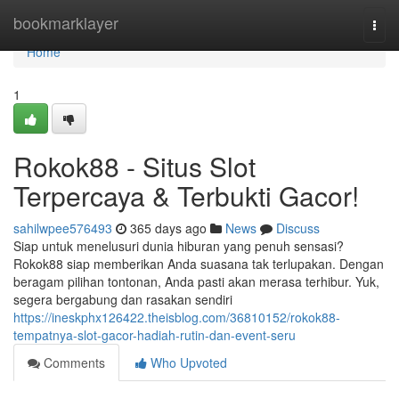
Home
bookmarklayer
Togg
navi
Home
1
Rokok88 - Situs Slot
Terpercaya & Terbukti Gacor!
sahilwpee576493
365 days ago
News
Discuss
Siap untuk menelusuri dunia hiburan yang penuh sensasi?
Rokok88 siap memberikan Anda suasana tak terlupakan. Dengan
beragam pilihan tontonan, Anda pasti akan merasa terhibur. Yuk,
segera bergabung dan rasakan sendiri
https://ineskphx126422.theisblog.com/36810152/rokok88-
tempatnya-slot-gacor-hadiah-rutin-dan-event-seru
Comments
Who Upvoted