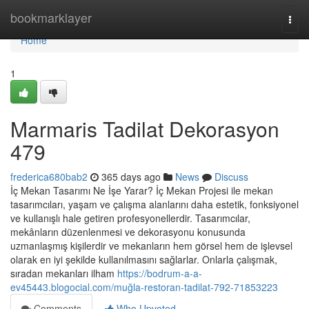
Home
bookmarklayer
Togg
navi
Home
1
Marmaris Tadilat Dekorasyon
479
frederica680bab2
365 days ago
News
Discuss
İç Mekan Tasarımı Ne İşe Yarar? İç Mekan Projesi ile mekan
tasarımcıları, yaşam ve çalışma alanlarını daha estetik, fonksiyonel
ve kullanışlı hale getiren profesyonellerdir. Tasarımcılar,
mekânların düzenlenmesi ve dekorasyonu konusunda
uzmanlaşmış kişilerdir ve mekanların hem görsel hem de işlevsel
olarak en iyi şekilde kullanılmasını sağlarlar. Onlarla çalışmak,
sıradan mekanları ilham
https://bodrum-a-a-
ev45443.blogocial.com/muğla-restoran-tadilat-792-71853223
Comments
Who Upvoted