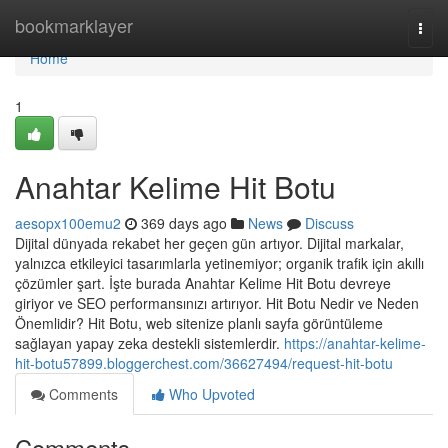
Home
bookmarklayer
Togg
navi
Home
1
Anahtar Kelime Hit Botu
aesopx100emu2
369 days ago
News
Discuss
Dijital dünyada rekabet her geçen gün artıyor. Dijital markalar,
yalnızca etkileyici tasarımlarla yetinemiyor; organik trafik için akıllı
çözümler şart. İşte burada Anahtar Kelime Hit Botu devreye
giriyor ve SEO performansınızı artırıyor. Hit Botu Nedir ve Neden
Önemlidir? Hit Botu, web sitenize planlı sayfa görüntüleme
sağlayan yapay zeka destekli sistemlerdir.
https://anahtar-kelime-
hit-botu57899.bloggerchest.com/36627494/request-hit-botu
Comments
Who Upvoted
Comments