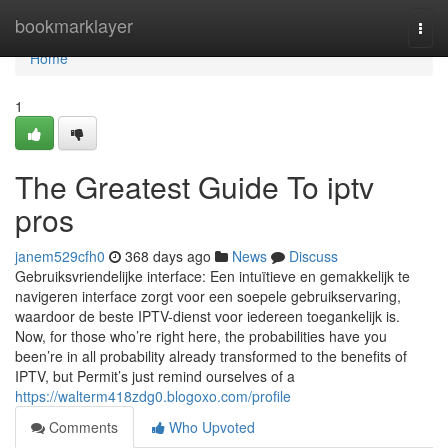
Home
bookmarklayer
Togg
navi
Home
1
The Greatest Guide To iptv
pros
janem529cfh0
368 days ago
News
Discuss
Gebruiksvriendelijke interface: Een intuïtieve en gemakkelijk te
navigeren interface zorgt voor een soepele gebruikservaring,
waardoor de beste IPTV-dienst voor iedereen toegankelijk is.
Now, for those who’re right here, the probabilities have you
been’re in all probability already transformed to the benefits of
IPTV, but Permit’s just remind ourselves of a
https://walterm418zdg0.blogoxo.com/profile
Comments
Who Upvoted