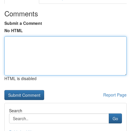
Comments
Submit a Comment
No HTML
HTML is disabled
Report Page
Search
Go