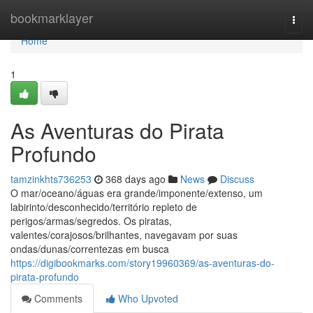
Home
bookmarklayer
Togg
navi
Home
1
As Aventuras do Pirata
Profundo
tamzinkhts736253
368 days ago
News
Discuss
O mar/oceano/águas era grande/imponente/extenso, um
labirinto/desconhecido/território repleto de
perigos/armas/segredos. Os piratas,
valentes/corajosos/brilhantes, navegavam por suas
ondas/dunas/correntezas em busca
https://digibookmarks.com/story19960369/as-aventuras-do-
pirata-profundo
Comments
Who Upvoted