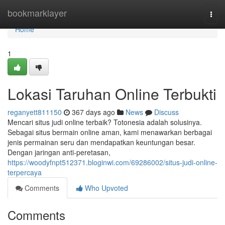
Home
bookmarklayer
Togg
navi
Home
1
Lokasi Taruhan Online Terbukti
reganyett811150
367 days ago
News
Discuss
Mencari situs judi online terbaik? Totonesia adalah solusinya.
Sebagai situs bermain online aman, kami menawarkan berbagai
jenis permainan seru dan mendapatkan keuntungan besar.
Dengan jaringan anti-peretasan,
https://woodyfnpt512371.bloginwi.com/69286002/situs-judi-online-
terpercaya
Comments
Who Upvoted
Comments