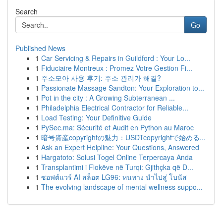
Search
Go
Published News
1
Car Servicing & Repairs in Guildford : Your Lo...
1
Fiduciaire Montreux : Promez Votre Gestion Fi...
1
주소모아 사용 후기: 주소 관리가 해결?
1
Passionate Massage Sandton: Your Exploration to...
1
Pot in the city : A Growing Subterranean ...
1
Philadelphia Electrical Contractor for Reliable...
1
Load Testing: Your Definitive Guide
1
PySec.ma: Sécurité et Audit en Python au Maroc
1
暗号資産copyrightの魅力：USDTcopyrightで始める...
1
Ask an Expert Helpline: Your Questions, Answered
1
Hargatoto: Solusi Togel Online Terpercaya Anda
1
Transplantimi i Flokëve në Turqi: Gjithçka që D...
1
ซอฟต์แวร์ AI สล็อต LG96: หนทาง นำไปสู่ โบนัส
1
The evolving landscape of mental wellness suppo...