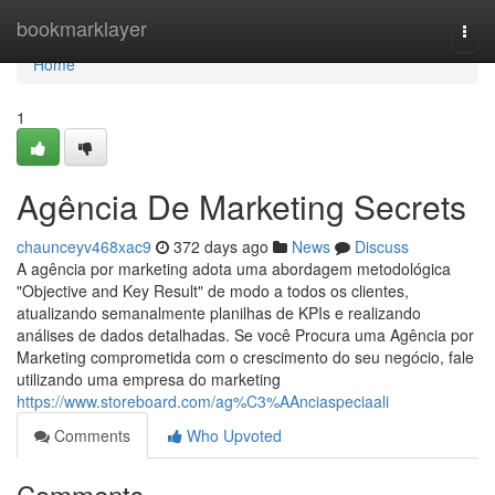
Home
bookmarklayer
Togg
navi
Home
1
Agência De Marketing Secrets
chaunceyv468xac9
372 days ago
News
Discuss
A agência por marketing adota uma abordagem metodológica
"Objective and Key Result" de modo a todos os clientes,
atualizando semanalmente planilhas de KPIs e realizando
análises de dados detalhadas. Se você Procura uma Agência por
Marketing comprometida com o crescimento do seu negócio, fale
utilizando uma empresa do marketing
https://www.storeboard.com/ag%C3%AAnciaspeciaali
Comments
Who Upvoted
Comments