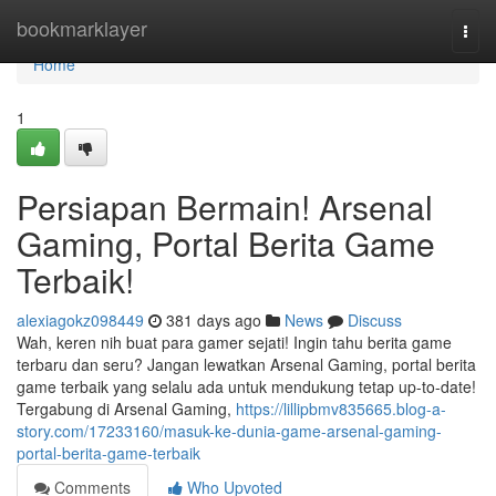
Home
bookmarklayer
Togg
navi
Home
1
Persiapan Bermain! Arsenal
Gaming, Portal Berita Game
Terbaik!
alexiagokz098449
381 days ago
News
Discuss
Wah, keren nih buat para gamer sejati! Ingin tahu berita game
terbaru dan seru? Jangan lewatkan Arsenal Gaming, portal berita
game terbaik yang selalu ada untuk mendukung tetap up-to-date!
Tergabung di Arsenal Gaming,
https://lillipbmv835665.blog-a-
story.com/17233160/masuk-ke-dunia-game-arsenal-gaming-
portal-berita-game-terbaik
Comments
Who Upvoted