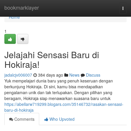
Home
bookmarklayer
Togg
navi
Home
1
Jelajahi Sensasi Baru di
Hokiraja!
jadalcjv006007
384 days ago
News
Discuss
Yuk mempelajari dunia baru yang penuh keseruan dengan
berkunjung Hokiraja. Di sini, kamu bisa mendapatkan
pengalaman unik dan tak terlupakan. Dengan pilihan yang
beragam, Hokiraja siap menawarkan suasana baru untuk
https://abellarw719299.blogars.com/35146732/rasakan-sensasi-
baru-di-hokiraja
Comments
Who Upvoted