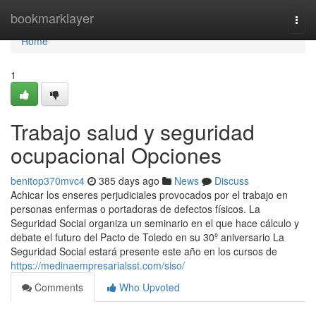
Home
bookmarklayer
Togg
navi
Home
1
Trabajo salud y seguridad
ocupacional Opciones
benitop370mvc4
385 days ago
News
Discuss
Achicar los enseres perjudiciales provocados por el trabajo en
personas enfermas o portadoras de defectos físicos. La
Seguridad Social organiza un seminario en el que hace cálculo y
debate el futuro del Pacto de Toledo en su 30º aniversario La
Seguridad Social estará presente este año en los cursos de
https://medinaempresarialsst.com/siso/
Comments
Who Upvoted