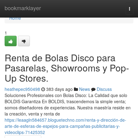
Home
bookmarklayer
Togg
navi
Home
1
Renta de Bolas Disco para
Pasarelas, Showrooms y Pop-
Up Stores.
heathepec950498
383 days ago
News
Discuss
Soluciones Profesionales con Bolas Disco: La Calidad que solo
BOLDIS Garantiza En BOLDIS, trascendemos la simple venta;
somos diseñadores de experiencias. Nuestra maestría reside en
la creación, venta y renta de
https://leaagln584657.bloguetechno.com/renta-y-dirección-de-
arte-de-esferas-de-espejos-para-campañas-publicitarias-y-
videoclips-71425352