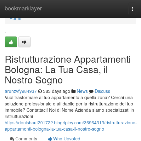
Home
bookmarklayer
Togg
navi
Home
1
Ristrutturazione Appartamenti
Bologna: La Tua Casa, il
Nostro Sogno
arunzvfy984937
383 days ago
News
Discuss
Vuoi trasformare al tuo appartamento a quella zona? Cerchi una
soluzione professionale e affidabile per la ristrutturazione del tuo
immobile? Contattaci! Noi di Nome Azienda siamo specializzati in
ristrutturazioni
https://denisbaut201722.blogripley.com/36964313/ristrutturazione-
appartamenti-bologna-la-tua-casa-il-nostro-sogno
Comments
Who Upvoted