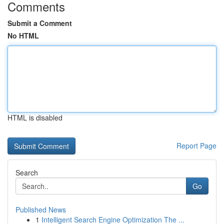
Comments
Submit a Comment
No HTML
HTML is disabled
Report Page
Search
Go
Published News
1
Intelligent Search Engine Optimization The ...