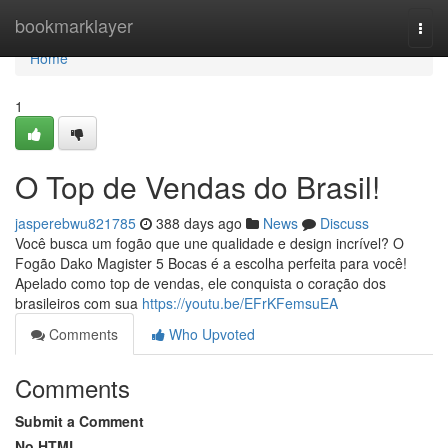
Home
bookmarklayer
Togg
navi
Home
1
O Top de Vendas do Brasil!
jasperebwu821785
388 days ago
News
Discuss
Você busca um fogão que une qualidade e design incrível? O
Fogão Dako Magister 5 Bocas é a escolha perfeita para você!
Apelado como top de vendas, ele conquista o coração dos
brasileiros com sua
https://youtu.be/EFrKFemsuEA
Comments
Who Upvoted
Comments
Submit a Comment
No HTML