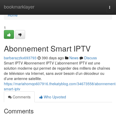
Home
bookmarklayer
Tog
navi
Home
1
Abonnement Smart IPTV
barbarazzkx693793
390 days ago
News
Discuss
Smart IPTV Abonnement IPTV L’abonnement IPTV est une
solution moderne qui permet de regarder des milliers de chaînes
de télévision via Internet, sans avoir besoin d’un décodeur ou
d’une antenne satellite.
https://mariahomqo607916.thekatyblog.com/34673558/abonnement
smart-iptv
Comments
Who Upvoted
Comments