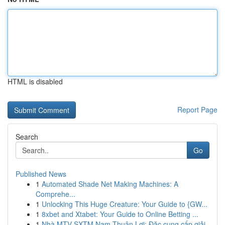
HTML is disabled
Report Page
Search
Go
Published News
1
Automated Shade Net Making Machines: A
Comprehe...
1
Unlocking This Huge Creature: Your Guide to {GW...
1
8xbet and Xtabet: Your Guide to Online Betting ...
1
Nhà MTV SXTM Nam Thuận Lợi: Đặc cung cấp giải