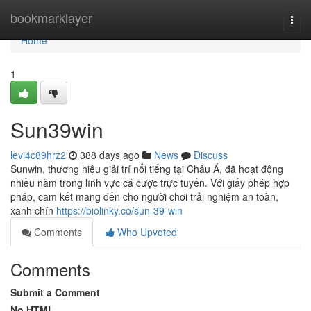
Home
bookmarklayer
Togg
navi
Home
1
Sun39win
levi4c89hrz2
388 days ago
News
Discuss
Sunwin, thương hiệu giải trí nổi tiếng tại Châu Á, đã hoạt động
nhiều năm trong lĩnh vực cá cược trực tuyến. Với giấy phép hợp
pháp, cam kết mang đến cho người chơi trải nghiệm an toàn,
xanh chín
https://biolinky.co/sun-39-win
Comments
Who Upvoted
Comments
Submit a Comment
No HTML