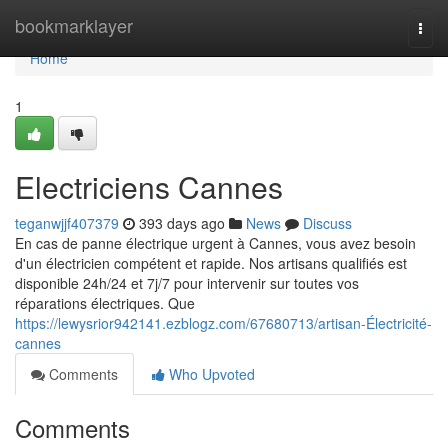
Home
bookmarklayer
Togg
navi
Home
1
Electriciens Cannes
teganwjjf407379
393 days ago
News
Discuss
En cas de panne électrique urgent à Cannes, vous avez besoin
d'un électricien compétent et rapide. Nos artisans qualifiés est
disponible 24h/24 et 7j/7 pour intervenir sur toutes vos
réparations électriques. Que
https://lewysrior942141.ezblogz.com/67680713/artisan-Électricité-
cannes
Comments
Who Upvoted
Comments