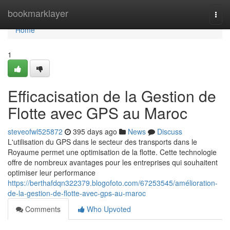
Home
bookmarklayer
Togg
navi
Home
1
Efficacisation de la Gestion de
Flotte avec GPS au Maroc
steveofwl525872
395 days ago
News
Discuss
L'utilisation du GPS dans le secteur des transports dans le
Royaume permet une optimisation de la flotte. Cette technologie
offre de nombreux avantages pour les entreprises qui souhaitent
optimiser leur performance
https://berthafdqn322379.blogofoto.com/67253545/amélioration-
de-la-gestion-de-flotte-avec-gps-au-maroc
Comments
Who Upvoted